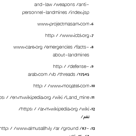
and-law/weapons/anti-
personnel-landmines/index.jsp
www.projectmasam.com
http://www.icbl.org
www.care.org/emergencies/facts-
about-landmines
http://defense-
arab.com/vb/threads/17545
http://www.moqatel.com
tps://en.m.wikipedia.org/wiki/Land_mine
https://ar.m.wikipedia.org/wiki/
لغم/
http://www.almusallh.ly/ar/ground/87-